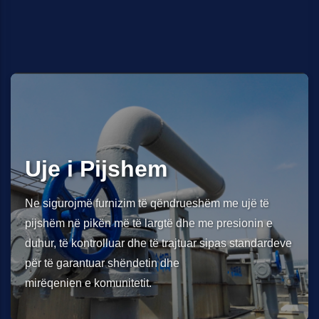
Uje i Pijshem
Ne sigurojmë furnizim të qëndrueshëm me ujë të
pijshëm në pikën më të largtë dhe me presionin e
duhur, të kontrolluar dhe të trajtuar sipas standardeve
për të garantuar shëndetin dhe
mirëqenien e komunitetit.