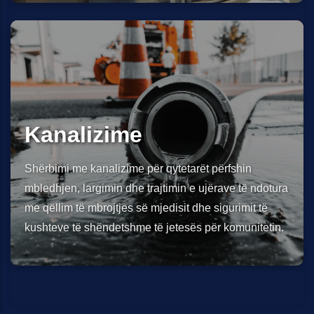
Kanalizime
Shërbimi me kanalizime për qytetarët përfshin
mbledhjen, largimin dhe trajtimin e ujërave të ndotura
me qëllim të mbrojtjes së mjedisit dhe sigurimit të
kushteve të shëndetshme të jetesës për komunitetin.