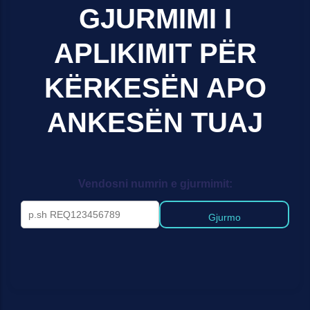
GJURMIMI I
APLIKIMIT PËR
KËRKESËN APO
ANKESËN TUAJ
Vendosni numrin e gjurmimit:
Gjurmo