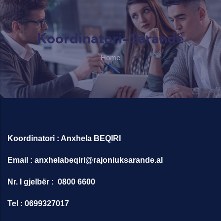
Skip to main content
Koordinatori-Sarandë
Home
Koordinatori : Anxhela BEQIRI
Email : anxhelabeqiri@rajoniuksarande.al
Nr. I gjelbër : 0800 6600
Tel : 0699327017