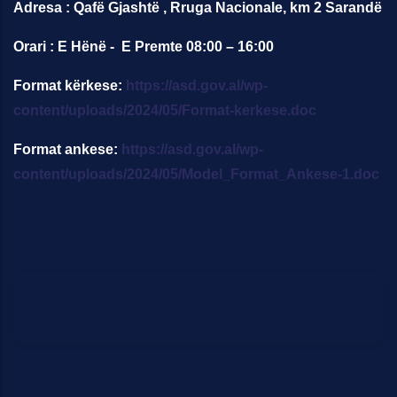
Adresa : Qafë Gjashtë , Rruga Nacionale, km 2 Sarandë
Orari : E Hënë - E Premte 08:00 – 16:00
Format kërkese:
https://asd.gov.al/wp-
content/uploads/2024/05/Format-kerkese.doc
Format ankese:
https://asd.gov.al/wp-
content/uploads/2024/05/Model_Format_Ankese-1.doc