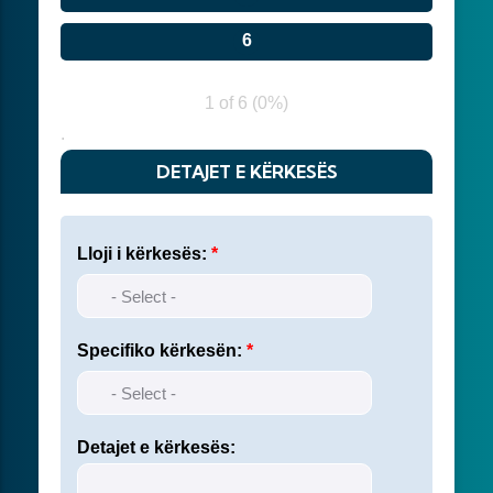
1 of 6
(
0%
)
.
DETAJET E KËRKESËS
Lloji i kërkesës:
Specifiko kërkesën:
Detajet e kërkesës: