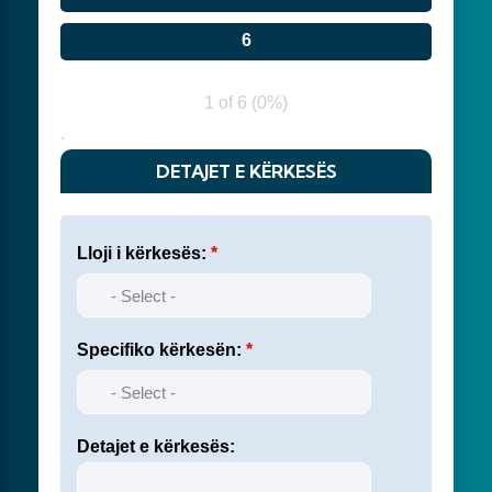
1 of 6
(
0%
)
.
DETAJET E KËRKESËS
Lloji i kërkesës:
Specifiko kërkesën:
Detajet e kërkesës: